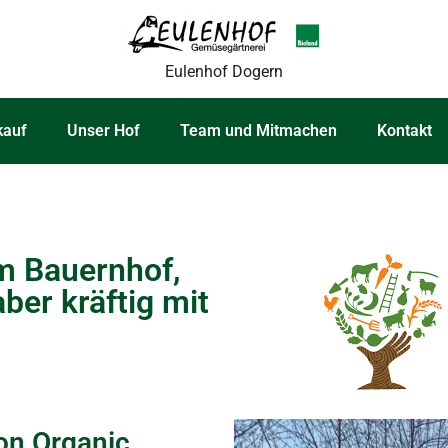
Eulenhof Dogern
kauf
Unser Hof
Team und Mitmachen
Kontakt
m
m Bauernhof,
ber kräftig mit
on Organic