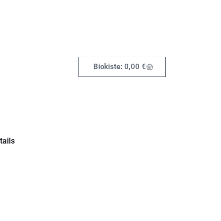
0,00
€
ails