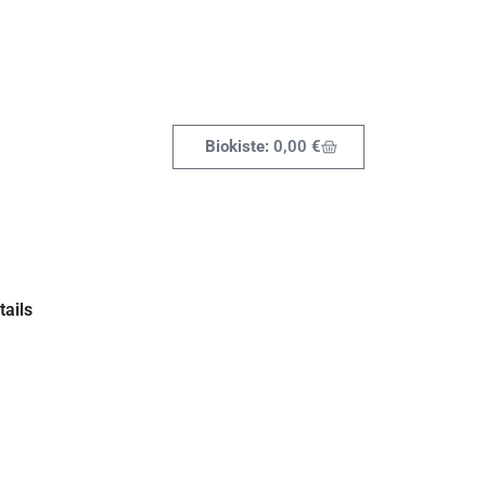
0,00
€
ails