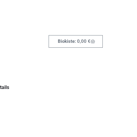
0,00
€
ails