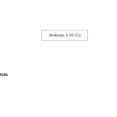
0,00
€
ails