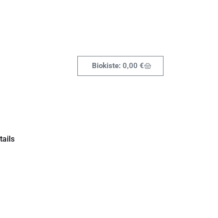
0,00
€
ails